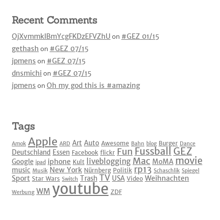
Recent Comments
OjXvmmkIBmYcgFKDzEFVZhU
on
#GEZ 01/15
gethash
on
#GEZ 07/15
jpmens
on
#GEZ 07/15
dnsmichi
on
#GEZ 07/15
jpmens
on
Oh my god this is #amazing
Tags
Apple
Art
Auto
Awesome
Burger
Amok
ARD
Bahn
blog
Dance
Fussball
GEZ
Fun
Deutschland
Essen
Facebook
flickr
movie
Mac
liveblogging
iphone
Google
MoMA
Kult
ipad
rp13
New York
music
Nürnberg
Politik
Musik
Schaschlik
Spiegel
TV
Sport
Weihnachten
Trash
USA
Star Wars
Video
Switch
youtube
WM
ZDF
Werbung