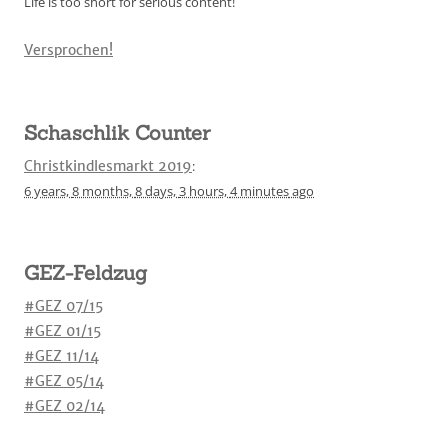
Life is too short for serious content!
Versprochen!
Schaschlik Counter
Christkindlesmarkt 2019
:
6 years,
8 months,
8 days,
3 hours,
4 minutes
ago
GEZ-Feldzug
#GEZ 07/15
#GEZ 01/15
#GEZ 11/14
#GEZ 05/14
#GEZ 02/14