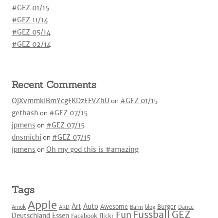
#GEZ 01/15
#GEZ 11/14
#GEZ 05/14
#GEZ 02/14
Recent Comments
OjXvmmkIBmYcgFKDzEFVZhU
on
#GEZ 01/15
gethash
on
#GEZ 07/15
jpmens
on
#GEZ 07/15
dnsmichi
on
#GEZ 07/15
jpmens
on
Oh my god this is #amazing
Tags
Apple
Art
Auto
Awesome
Burger
Amok
ARD
Bahn
blog
Dance
Fussball
GEZ
Fun
Deutschland
Essen
Facebook
flickr