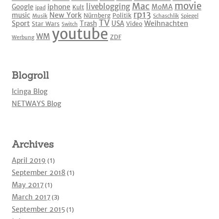
movie
Mac
liveblogging
iphone
Google
MoMA
Kult
ipad
rp13
New York
music
Nürnberg
Politik
Musik
Schaschlik
Spiegel
TV
Sport
Weihnachten
Trash
USA
Star Wars
Video
Switch
youtube
WM
ZDF
Werbung
Blogroll
Icinga Blog
NETWAYS Blog
Archives
April 2019
(1)
September 2018
(1)
May 2017
(1)
March 2017
(3)
September 2015
(1)