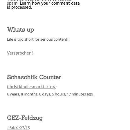
spam.
Learn how your comment data
is processed.
Whats up
Life is too short for serious content!
Versprochen!
Schaschlik Counter
Christkindlesmarkt 2019
:
6 years,
8 months,
8 days,
5 hours,
17 minutes
ago
GEZ-Feldzug
#GEZ 07/15