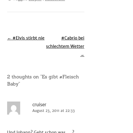
Post
←
#Elvis stirbt nie
#Cabrio bei
navigation
schlechtem Wetter
→
2 thoughts on “
Es gibt #Fleisch
Baby
”
cruiser
August 23, 2011 at 22:33
Und Johann? Geht schon was … ?