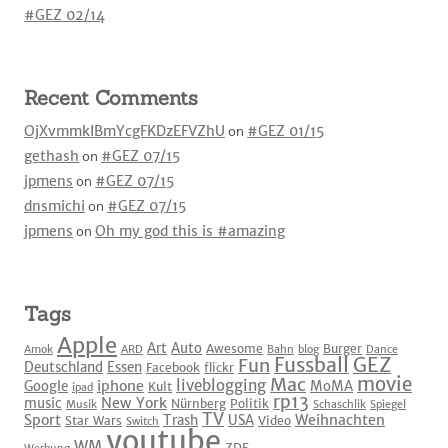
#GEZ 02/14
Recent Comments
OjXvmmkIBmYcgFKDzEFVZhU
on
#GEZ 01/15
gethash
on
#GEZ 07/15
jpmens
on
#GEZ 07/15
dnsmichi
on
#GEZ 07/15
jpmens
on
Oh my god this is #amazing
Tags
Apple
Art
Auto
Awesome
Burger
Amok
ARD
Bahn
blog
Dance
Fussball
GEZ
Fun
Deutschland
Essen
Facebook
flickr
movie
Mac
liveblogging
iphone
Google
MoMA
Kult
ipad
rp13
New York
music
Nürnberg
Politik
Musik
Schaschlik
Spiegel
TV
Sport
Weihnachten
Trash
USA
Star Wars
Video
Switch
youtube
WM
ZDF