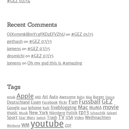
#GEZ 02/14
Recent Comments
OjXvmmkIBmYcgFKDzEFVZhU
on
#GEZ 01/15
gethash
on
#GEZ 07/15
jpmens
on
#GEZ 07/15
dnsmichi
on
#GEZ 07/15
jpmens
on
Oh my god this is #amazing
Tags
Apple
Art
Auto
Awesome
Burger
Amok
ARD
Bahn
blog
Dance
Fussball
GEZ
Fun
Deutschland
Essen
Facebook
flickr
movie
Mac
liveblogging
iphone
Google
MoMA
Kult
ipad
rp13
New York
music
Nürnberg
Politik
Musik
Schaschlik
Spiegel
TV
Sport
Weihnachten
Trash
USA
Star Wars
Video
Switch
youtube
WM
ZDF
Werbung