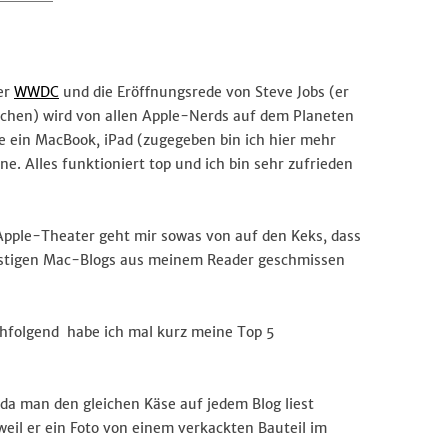
#Apple
Euphorie
er
WWDC
und die Eröffnungsrede von Steve Jobs (er
 machen) wird von allen Apple-Nerds auf dem Planeten
ze ein MacBook, iPad (zugegeben bin ich hier mehr
ne. Alles funktioniert top und ich bin sehr zufrieden
s Apple-Theater geht mir sowas von auf den Keks, dass
onstigen Mac-Blogs aus meinem Reader geschmissen
chfolgend habe ich mal kurz meine Top 5
 da man den gleichen Käse auf jedem Blog liest
 weil er ein Foto von einem verkackten Bauteil im