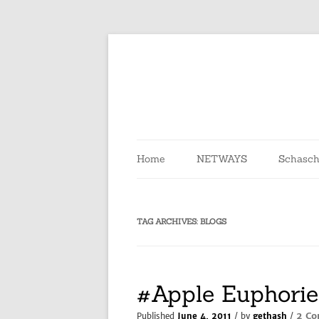
Skip
to
content
Home
NETWAYS
Schasch
TAG ARCHIVES:
BLOGS
#Apple Euphorie
2 C
Published
June 4, 2011
/ by
gethash
/