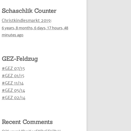
Schaschlik Counter
Christkindlesmarkt 2019
:
6 years,
8 months,
6 days,
17 hours,
48
minutes
ago
GEZ-Feldzug
#GEZ 07/15
#GEZ 01/15
#GEZ 11/14
#GEZ 05/14
#GEZ 02/14
Recent Comments