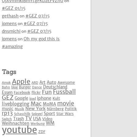
OjXvmmkIBmYcgFKDzEFVZhU
on
#GEZ 01/15
gethash
on
#GEZ 07/15
jpmens
on
#GEZ 07/15
dnsmichi
on
#GEZ 07/15
jpmens
on
Oh my god this is
#amazing
Tags
Apple
Art
Auto
Awesome
Amok
ARD
Deutschland
Burger
Bahn
blog
Dance
Fussball
Fun
Essen
Facebook
flickr
GEZ
iphone
Google
Kult
ipad
movie
Mac
liveblogging
MoMA
New York
music
Nürnberg
Politik
Musik
rp13
Sport
Star Wars
Schaschlik
Spiegel
TV
Trash
USA
Video
Switch
WM
Weihnachten
Werbung
youtube
ZDF