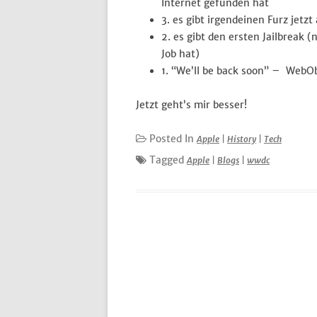
Internet gefunden hat
3. es gibt irgendeinen Furz jetzt
2. es gibt den ersten Jailbreak
Job hat)
1. “We’ll be back soon” – WebOb
Jetzt geht’s mir besser!
Posted In
Apple
|
History
|
Tech
Tagged
Apple
|
Blogs
|
wwdc