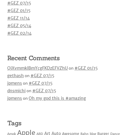
#GEZ 07/15
#GEZ 01/15
#GEZ 11/14
#GEZ 05/14
#GEZ 02/14
Recent Comments
OjXvmmkIBmYcgFKDzEFVZhU
on
#GEZ 01/15
gethash
on
#GEZ 07/15
jpmens
on
#GEZ 07/15
dnsmichi
on
#GEZ 07/15
jpmens
on
Oh my god this is #amazing
Tags
Apple
Art
Auto
Awesome
Burger
Amok
ARD
Bahn
blog
Dance