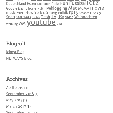
Fussball
GEZ
Fun
Deutschland
Essen
Facebook
flickr
movie
Mac
liveblogging
iphone
Google
MoMA
Kult
ipad
rp13
New York
music
Nürnberg
Politik
Musik
Schaschlik
Spiegel
TV
Sport
Weihnachten
Trash
USA
Star Wars
Video
Switch
youtube
WM
ZDF
Werbung
Blogroll
Icinga Blog
NETWAYS Blog
Archives
April 2019
(1)
September 2018
(1)
May 2017
(1)
March 2017
(3)
September 2015
(1)