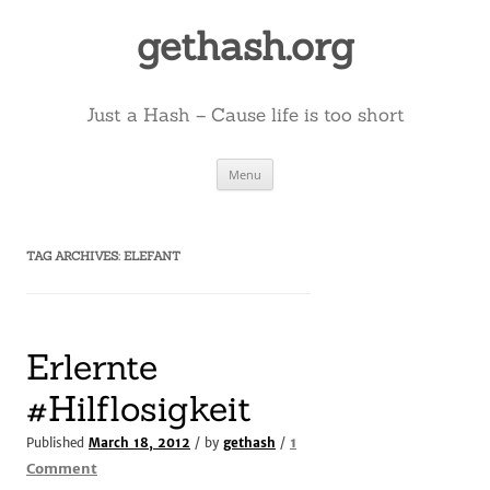
Skip
to
gethash.org
content
Just a Hash – Cause life is too short
Menu
TAG ARCHIVES:
ELEFANT
Erlernte
#Hilflosigkeit
1
Published
March 18, 2012
/ by
gethash
/
on
Comment