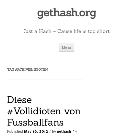
Skip
to
gethash.org
content
Just a Hash – Cause life is too short
Menu
TAG ARCHIVES:
IDIOTEN
Diese
#Vollidioten von
Fussballfans
5
Published
May 16, 2012
/ by
gethash
/