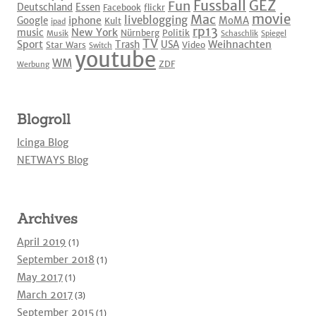
Fussball
GEZ
Fun
Deutschland
Essen
Facebook
flickr
movie
Mac
liveblogging
iphone
Google
MoMA
Kult
ipad
rp13
New York
music
Nürnberg
Politik
Musik
Schaschlik
Spiegel
TV
Sport
Weihnachten
Trash
USA
Star Wars
Video
Switch
youtube
WM
ZDF
Werbung
Blogroll
Icinga Blog
NETWAYS Blog
Archives
April 2019
(1)
September 2018
(1)
May 2017
(1)
March 2017
(3)
September 2015
(1)