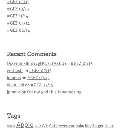
#GEZ 07/15
#GEZ 01/15
#GEZ 11/14
#GEZ 05/14
#GEZ 02/14
Recent Comments
OjXvmmkIBmYcgFKDzEFVZhU
on
#GEZ 01/15
gethash
on
#GEZ 07/15
jpmens
on
#GEZ 07/15
dnsmichi
on
#GEZ 07/15
jpmens
on
Oh my god this is #amazing
Tags
Apple
Art
Auto
Awesome
Burger
Amok
ARD
Bahn
blog
Dance