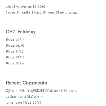
Christkindlesmarkt 2019
:
6 years,
8 months,
8 days,
13 hours,
38 minutes
ago
GEZ-Feldzug
#GEZ 07/15
#GEZ 01/15
#GEZ 11/14
#GEZ 05/14
#GEZ 02/14
Recent Comments
OjXvmmkIBmYcgFKDzEFVZhU
on
#GEZ 01/15
gethash
on
#GEZ 07/15
jpmens
on
#GEZ 07/15