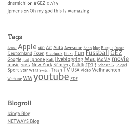
dnsmichi
on
#GEZ 07/15
jpmens
on
Oh my god this is #amazing
Tags
Apple
Art
Auto
Awesome
Burger
Amok
ARD
Bahn
blog
Dance
Fussball
GEZ
Fun
Deutschland
Essen
Facebook
flickr
movie
Mac
liveblogging
iphone
Google
MoMA
Kult
ipad
rp13
New York
music
Nürnberg
Politik
Musik
Schaschlik
Spiegel
TV
Sport
Weihnachten
Trash
USA
Star Wars
Video
Switch
youtube
WM
ZDF
Werbung
Blogroll
Icinga Blog
NETWAYS Blog