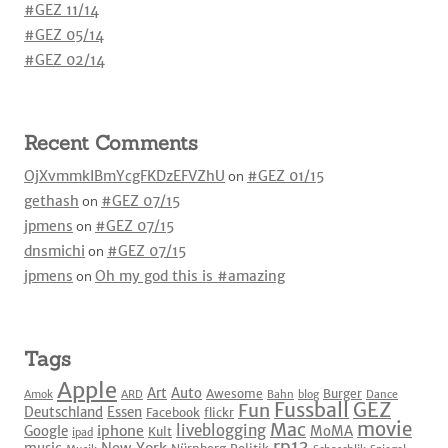
#GEZ 11/14
#GEZ 05/14
#GEZ 02/14
Recent Comments
OjXvmmkIBmYcgFKDzEFVZhU
on
#GEZ 01/15
gethash
on
#GEZ 07/15
jpmens
on
#GEZ 07/15
dnsmichi
on
#GEZ 07/15
jpmens
on
Oh my god this is #amazing
Tags
Apple
Art
Auto
Awesome
Burger
Amok
ARD
Bahn
blog
Dance
Fussball
GEZ
Fun
Deutschland
Essen
Facebook
flickr
movie
Mac
liveblogging
iphone
Google
MoMA
Kult
ipad
rp13