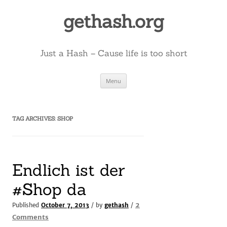
Skip
to
gethash.org
content
Just a Hash – Cause life is too short
Menu
TAG ARCHIVES:
SHOP
Endlich ist der
#Shop da
2
Published
October 7, 2013
/ by
gethash
/
on
Comments