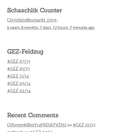
Schaschlik Counter
Christkindlesmarkt 2019
:
6 years,
8 months,
7 days,
12 hours,
7 minutes
ago
GEZ-Feldzug
#GEZ 07/15
#GEZ 01/15
#GEZ 11/14
#GEZ 05/14
#GEZ 02/14
Recent Comments
OjXvmmkIBmYcgFKDzEFVZhU
on
#GEZ 01/15