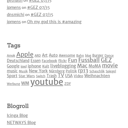
gethash
on
#GEZ 07/15
jpmens
on
#GEZ 07/15
dnsmichi
on
#GEZ 07/15
jpmens
on
Oh my god this is #amazing
Tags
Apple
Art
Auto
Awesome
Burger
Amok
ARD
Bahn
blog
Dance
Fussball
GEZ
Fun
Deutschland
Essen
Facebook
flickr
movie
Mac
liveblogging
iphone
Google
MoMA
Kult
ipad
rp13
New York
music
Nürnberg
Politik
Musik
Schaschlik
Spiegel
TV
Sport
Weihnachten
Trash
USA
Star Wars
Video
Switch
youtube
WM
ZDF
Werbung
Blogroll
Icinga Blog
NETWAYS Blog