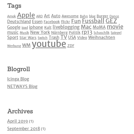
Tags
Apple
Art
Auto
Awesome
Burger
Amok
ARD
Bahn
blog
Dance
Fussball
GEZ
Fun
Deutschland
Essen
Facebook
flickr
movie
Mac
liveblogging
iphone
Google
MoMA
Kult
ipad
rp13
New York
music
Nürnberg
Politik
Musik
Schaschlik
Spiegel
TV
Sport
Weihnachten
Trash
USA
Star Wars
Video
Switch
youtube
WM
ZDF
Werbung
Blogroll
Icinga Blog
NETWAYS Blog
Archives
April 2019
(1)
September 2018
(1)