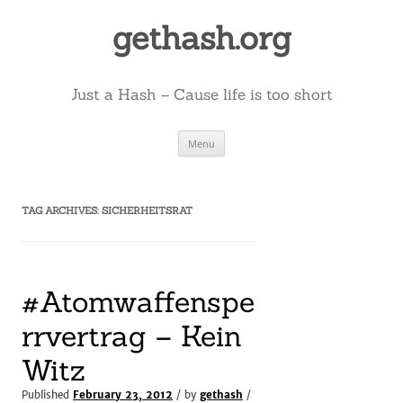
Skip
to
gethash.org
content
Just a Hash – Cause life is too short
Menu
TAG ARCHIVES:
SICHERHEITSRAT
#Atomwaffenspe
rrvertrag – Kein
Witz
Published
February 23, 2012
/ by
gethash
/