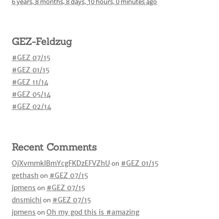
6 years,
8 months,
8 days,
10 hours,
0 minutes
ago
GEZ-Feldzug
#GEZ 07/15
#GEZ 01/15
#GEZ 11/14
#GEZ 05/14
#GEZ 02/14
Recent Comments
OjXvmmkIBmYcgFKDzEFVZhU
on
#GEZ 01/15
gethash
on
#GEZ 07/15
jpmens
on
#GEZ 07/15
dnsmichi
on
#GEZ 07/15
jpmens
on
Oh my god this is #amazing