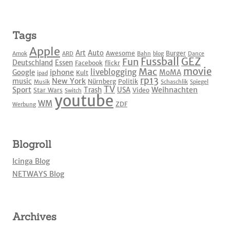
Tags
Apple
Art
Auto
Awesome
Burger
Amok
ARD
Bahn
blog
Dance
Fussball
GEZ
Fun
Deutschland
Essen
Facebook
flickr
movie
Mac
liveblogging
iphone
Google
MoMA
Kult
ipad
rp13
New York
music
Nürnberg
Politik
Musik
Schaschlik
Spiegel
TV
Sport
Weihnachten
Trash
USA
Star Wars
Video
Switch
youtube
WM
ZDF
Werbung
Blogroll
Icinga Blog
NETWAYS Blog
Archives