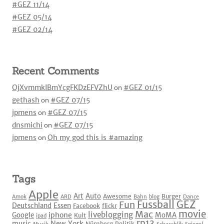
#GEZ 11/14
#GEZ 05/14
#GEZ 02/14
Recent Comments
OjXvmmkIBmYcgFKDzEFVZhU
on
#GEZ 01/15
gethash
on
#GEZ 07/15
jpmens
on
#GEZ 07/15
dnsmichi
on
#GEZ 07/15
jpmens
on
Oh my god this is #amazing
Tags
Apple
Art
Auto
Awesome
Burger
Amok
ARD
Bahn
blog
Dance
Fussball
GEZ
Fun
Deutschland
Essen
Facebook
flickr
movie
Mac
liveblogging
iphone
Google
MoMA
Kult
ipad
rp13
New York
music
Nürnberg
Politik