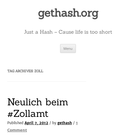
Skip
to
gethash.org
content
Just a Hash – Cause life is too short
Menu
TAG ARCHIVES:
ZOLL
Neulich beim
#Zollamt
1
Published
April 7, 2012
/ by
gethash
/
on
Comment