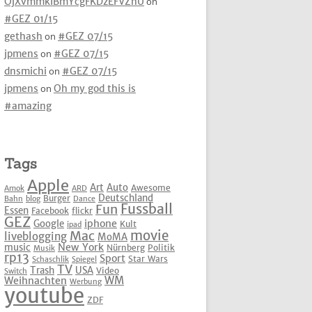
OjXvmmkIBmYcgFKDzEFVZhU
on
#GEZ 01/15
gethash
on
#GEZ 07/15
jpmens
on
#GEZ 07/15
dnsmichi
on
#GEZ 07/15
jpmens
on
Oh my god this is
#amazing
Tags
Apple
Art
Auto
Awesome
Amok
ARD
Deutschland
Burger
Bahn
blog
Dance
Fussball
Fun
Essen
Facebook
flickr
GEZ
iphone
Google
Kult
ipad
movie
Mac
liveblogging
MoMA
New York
music
Nürnberg
Politik
Musik
rp13
Sport
Star Wars
Schaschlik
Spiegel
TV
Trash
USA
Video
Switch
WM
Weihnachten
Werbung
youtube
ZDF