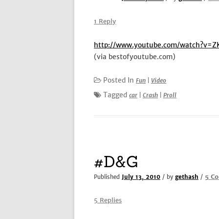
1 Reply
http://www.youtube.com/watch?v=Z
(via bestofyoutube.com)
Posted In
Fun
|
Video
Tagged
car
|
Crash
|
Proll
#D&G
5 C
Published
July 13, 2010
/ by
gethash
/
5 Replies