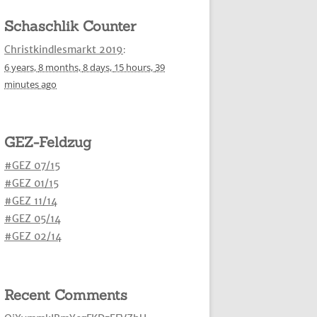
Schaschlik Counter
Christkindlesmarkt 2019
:
6 years,
8 months,
8 days,
15 hours,
39
minutes
ago
GEZ-Feldzug
#GEZ 07/15
#GEZ 01/15
#GEZ 11/14
#GEZ 05/14
#GEZ 02/14
Recent Comments