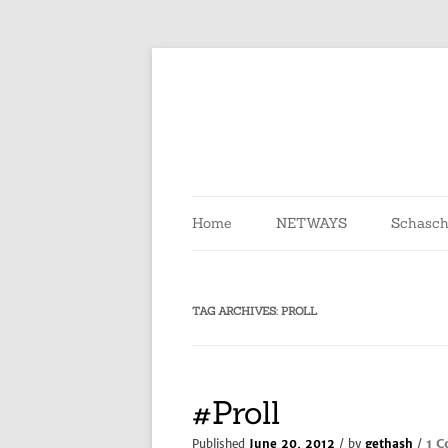
Skip
to
content
Home
NETWAYS
Schasch
TAG ARCHIVES:
PROLL
#Proll
1 
Published
June 20, 2012
/ by
gethash
/