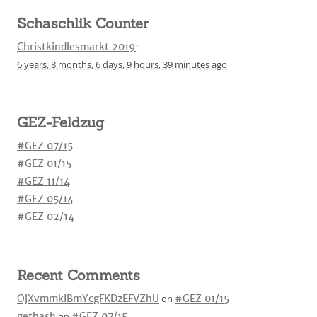
Schaschlik Counter
Christkindlesmarkt 2019
:
6 years,
8 months,
6 days,
9 hours,
39 minutes
ago
GEZ-Feldzug
#GEZ 07/15
#GEZ 01/15
#GEZ 11/14
#GEZ 05/14
#GEZ 02/14
Recent Comments
OjXvmmkIBmYcgFKDzEFVZhU
on
#GEZ 01/15
gethash
on
#GEZ 07/15