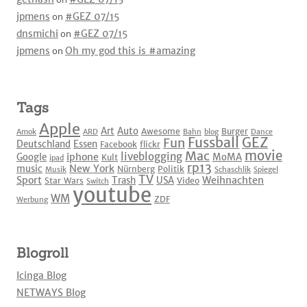
jpmens
on
#GEZ 07/15
dnsmichi
on
#GEZ 07/15
jpmens
on
Oh my god this is #amazing
Tags
Apple
Art
Auto
Awesome
Burger
Amok
ARD
Bahn
blog
Dance
Fussball
GEZ
Fun
Deutschland
Essen
Facebook
flickr
movie
Mac
liveblogging
iphone
Google
MoMA
Kult
ipad
rp13
New York
music
Nürnberg
Politik
Musik
Schaschlik
Spiegel
TV
Sport
Weihnachten
Trash
USA
Star Wars
Video
Switch
youtube
WM
ZDF
Werbung
Blogroll
Icinga Blog
NETWAYS Blog