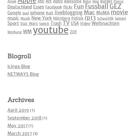
Apple
Art
Auto
Awesome
Burger
Amok
ARD
Bahn
blog
Dance
Fussball
GEZ
Fun
Deutschland
Essen
Facebook
flickr
movie
Mac
liveblogging
iphone
Google
MoMA
Kult
ipad
rp13
New York
music
Nürnberg
Politik
Musik
Schaschlik
Spiegel
TV
Sport
Weihnachten
Trash
USA
Star Wars
Video
Switch
youtube
WM
ZDF
Werbung
Blogroll
Icinga Blog
NETWAYS Blog
Archives
April 2019
(1)
September 2018
(1)
May 2017
(1)
March 2017
(3)