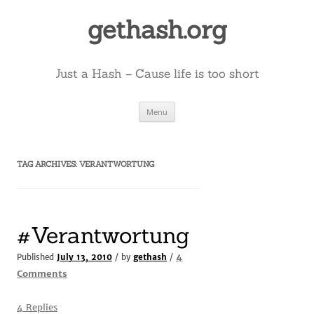
Skip
to
gethash.org
content
Just a Hash – Cause life is too short
Menu
TAG ARCHIVES:
VERANTWORTUNG
#Verantwortung
4
Published
July 13, 2010
/ by
gethash
/
on
Comments
#Verantwortung
4 Replies